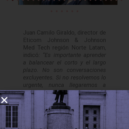
Juan Camilo Giraldo, director de
Eticom Johnson & Johnson
Med Tech región Norte Latam,
indicó
: “Es importante aprender
a balancear el corto y el largo
plazo. No son conversaciones
excluyentes. Si no resolvemos lo
urgente, nunca llegaremos a
construir lo importante. Sin
embargo, enfocarse únicamente
en la coyuntura limita la visión a
futuro. Este programa nos ayuda
a encontrar un equilibrio y