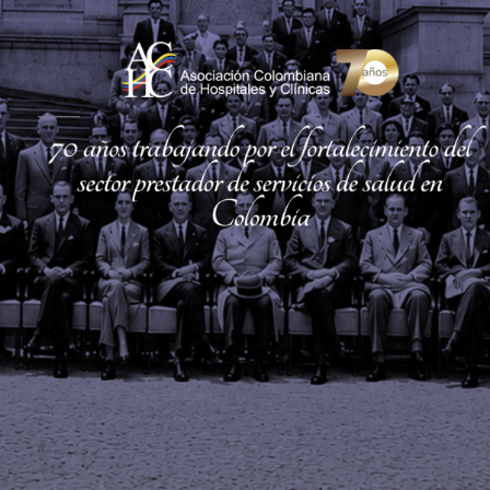
motiva a nuestras
organizaciones a pensar más
allá de los problemas
inmediatos”
y agregó
“Sabemos
que movilizar instituciones no es
fácil. Muchas veces los
proyectos no son la prioridad
para todos, pero a través de
nuestras redes y el aprendizaje
colectivo hemos logrado
avanzar. Este es un punto de
partida para algo mucho más
grande. Es nuestra manera de
dejar un legado al sistema”
.
Las entidades participantes en
esta primera cohorte en el
desarrollo del encuentro