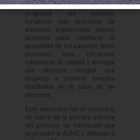
coincidieron en afirmar que este
programa les permitió
fortalecer sus procesos de
atención, implementar nuevas
acciones para satisfacer la
necesidad de los paciente, tener
procesos más eficientes,
robustecer la calidad y entregar
una atención integral que
empieza a mostrar mejores
resultados en la salud de las
personas.
Este encuentro fue el escenario
de cierre de la primera cohorte
del proceso de formación que
emprendió la ACHC y Johnson &