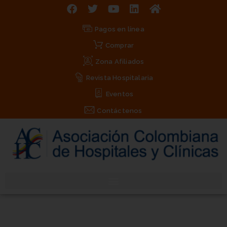
Pagos en línea
Comprar
Zona Afiliados
Revista Hospitalaria
Eventos
Contáctenos