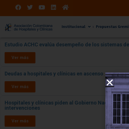
Institucional
Propuestas Gremi
Estudio ACHC evalúa desempeño de los sistemas de 
Ver más
Deudas a hospitales y clínicas en ascenso
Ver más
Hospitales y clínicas piden al Gobierno Nacional id
intervenciones
Ver más