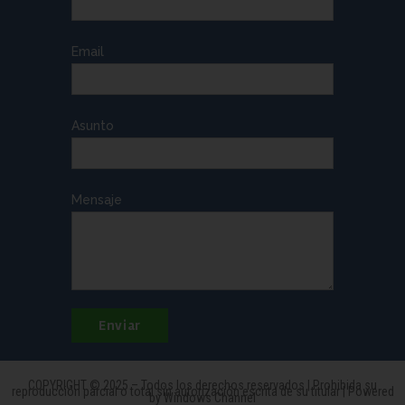
Email
Asunto
Mensaje
COPYRIGHT © 2025 – Todos los derechos reservados | Prohibida su
reproducción parcial o total sin autorización escrita de su titular | Powered
by Windows Channel