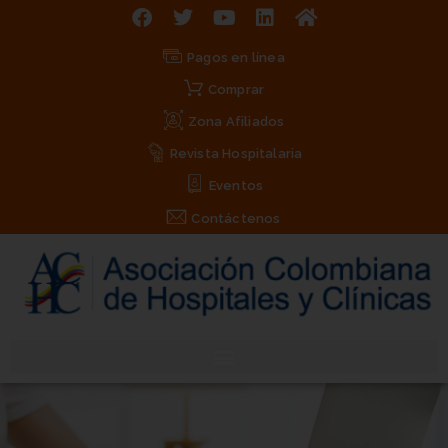
Pagos en línea
Comprar
Zona Afiliados
Revista Hospitalaria
Eventos
Contáctenos