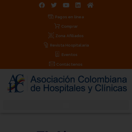
Pagos en línea
Comprar
Zona Afiliados
Revista Hospitalaria
Eventos
Contáctenos