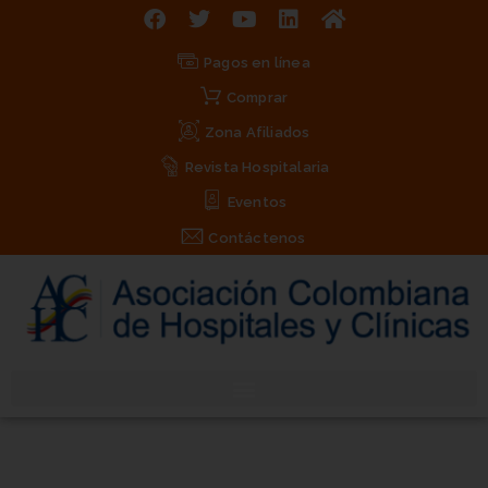
Pagos en línea
Comprar
Zona Afiliados
Revista Hospitalaria
Eventos
Contáctenos