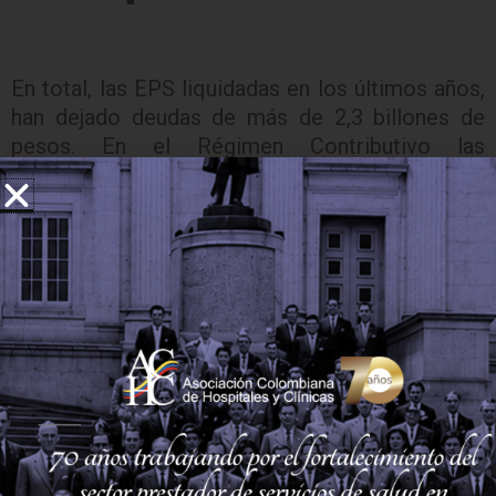
En total, las EPS liquidadas en los últimos años,
han dejado deudas de más de 2,3 billones de
pesos. En el Régimen Contributivo las
principales deudoras liquidadas son Medimás,
Coomeva, Cafesalud, Cruz Blanca, Saludcoop, y
Salud Vida; mientras que en el Subsidiado son
Convida, Ecoopsos, Comfamiliar Huila,
Medimás, Comparta y Emdisalud.
Respecto de las EPS del contributivo que
fueron liquidadas, los aproximadamente 1,2
billones de pesos que se reportaron como
deuda corresponden a 16 entidades, siendo las
más relevantes por su volumen de deuda:
Medimás que concentra el 33,5%, Coomeva con