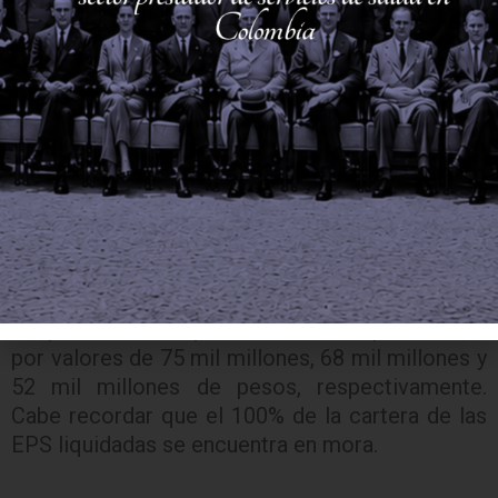
el 28,4% y Cafesalud con el 21,0%. Otras EPS
liquidadas de este régimen que aparecen son
Cruz Blanca con el 6,4%, Saludcoop con el 5,8%,
y Salud vida con el 4,4%.
De forma más específica, Medimás acumuló una
deuda de 395 mil millones de pesos, Coomeva
una cartera de 335 mil millones de pesos y para
Cafesalud se reportó una deuda de más de 248
mil millones de pesos aproximados. En los
casos de Cruz Blanca, Saludcoop, y Saludvida,
los prestadores reportaron deudas aproximadas
por valores de 75 mil millones, 68 mil millones y
52 mil millones de pesos, respectivamente.
Cabe recordar que el 100% de la cartera de las
EPS liquidadas se encuentra en mora.