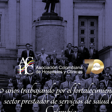
la metodología y asuntos que considerábamos deb
se tuviera en cuenta la complejidad de las IPS, 
 dotación y gastos de mantenimiento, los insumos
ica que hacen que un servicio no sea igual en todas
s por acreditación, por actualización tecnológica, 
y seguridad, por mejores desenlaces sanitarios, p
e pediatría, ginecobstetricia y salud mental -entre
ones del Minsalud para allegar información de la o
tras entidades de diferentes regiones fueron visi
pó la ACHC, se dieron a conocer detalles numéric
os las cifras de las UVB relacionadas con los compo