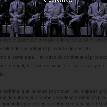
lisis hechos por la ACHC, afiliados de todo el paí
lo menos, sorpresiva la propuesta publicada. De ma
ompetente para el tema, para alertar lo que evid
el proyecto y lo que significaba esa estructura en
viable la prestación y por ello se solicitó el retiro
e salud de descolgar el proyecto de decreto.
ndo el tema para – en caso de continuar el proceso
stitucional, la progresividad de las tarifas y del
io.
a política que busque promover las mejores prá
encia de entidades con mejores desempeños en pro d
rticipando con la técnica debida en cada uno de e