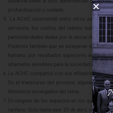
observaciones e hizo advertencias frente a 
profundización y cuidado.
La ACHC recomendó entre otros aspectos, que 
servicios, los costos del talento humano, la
particularidades dadas por la ubicación geográf
Pedimos también que se incluyeran diferenciale
humano, por resultados superiores en calidad 
altamente sensibles para la sociedad como los d
La ACHC compartió con sus afiliados las petici
En el transcurso del proceso, algunas de nues
Ministerio encargados del tema.
En ninguno de los espacios en los que partici
tarifario. Solo hasta ayer 23 de abril, conocim