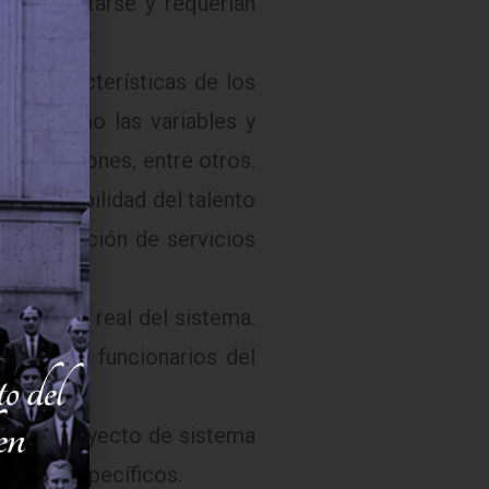
ían ajustarse y requerían
las características de los
, así como las variables y
 las regiones, entre otros.
por estabilidad del talento
or prestación de servicios
 otros-.
peración real del sistema.
tadas por funcionarios del
os del proyecto de sistema
nentes específicos.