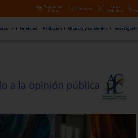
Pagos en
Zona
Comprar
línea
Afiliados
H
ales
Servicios
Afiliación
Alianzas y convenios
Investigacio