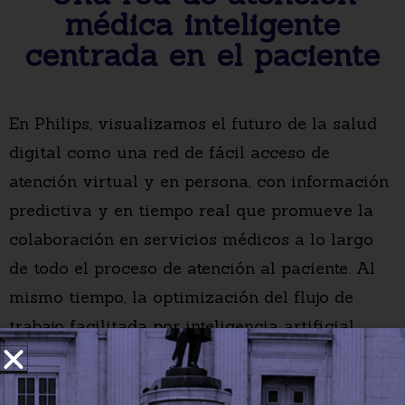
médica inteligente
centrada en el paciente
En Philips, visualizamos el futuro de la salud
digital como una red de fácil acceso de
atención virtual y en persona, con información
predictiva y en tiempo real que promueve la
colaboración en servicios médicos a lo largo
de todo el proceso de atención al paciente. Al
mismo tiempo, la optimización del flujo de
trabajo facilitada por inteligencia artificial
puede ayudar a mejorar la eficiencia operativa
para que los profesionales de la salud se