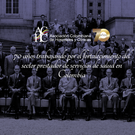
centren en lo que saben hacer mejor: brindarle
atención médica al paciente. Y al ayudar a la
gente a cuidar mejor su salud y bienestar con
soluciones de salud digital personalizadas,
podemos promover un cambio, de atención
médica en caso de enfermedad a un verdadero
cuidado de la salud. Visto en conjunto, así es
como la transformación digital puede
promover mejores resultados en cuestión de
salud, mejorar la experiencia del paciente y del
personal, y reducir los costos de la atención
médica.
Pero para convertir esta visión en realidad, los
responsables del sector de la salud deben