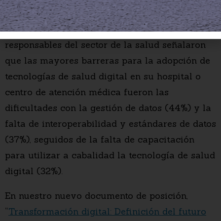
superar varias barreras. En nuestro informe
Philips Future Health Index 2021, los
responsables del sector de la salud señalaron
que las mayores barreras para la adopción de
tecnologías de salud digital en su hospital o
centro de atención médica fueron las
dificultades con la gestión de datos (44%) y la
falta de interoperabilidad y estándares de datos
(37%), seguidos de la falta de capacitación
para utilizar a cabalidad la tecnología de salud
digital (32%).
En nuestro nuevo documento de posición,
“
Transformación digital: Definición del futuro