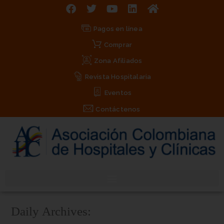
Pagos en línea
Comprar
Zona Afiliados
Revista Hospitalaria
Eventos
Contáctenos
Daily Archives: