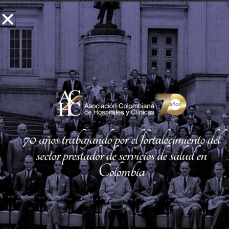
pueden ser consultadas aquí
https://achc.org.co/entrega-vi-
galardon/
Una vez formalicen su inscripción,
las instituciones tendrán hasta el 15
de febrero de 2024 para entregar el
informe de autoevaluación, los
cuales serán revisados por expertos,
que de acuerdo al cumplimiento de
las condiciones técnicas del
informes definirán un grupo de
instituciones preseleccionadas -las
de mayores puntajes- que serán
visitadas por los evaluadores para
verificar los procesos.