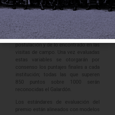
Al concluir la etapa de visitas, con
base en el informe presentado por
los evaluadores, un jurado
internacional evaluará los resultados
alcanzados, a partir del informe de
postulación y de lo encontrado en las
visitas de campo. Una vez evaluadas
estas variables se otorgarán por
consenso los puntajes finales a cada
institución; todas las que superen
850 puntos sobre 1000 serán
reconocidas el Galardón.
Los estándares de evaluación del
premio están alineados con modelos