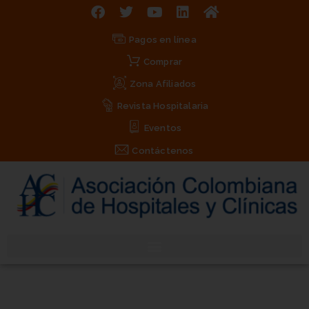
Pagos en línea
Comprar
Zona Afiliados
Revista Hospitalaria
Eventos
Contáctenos