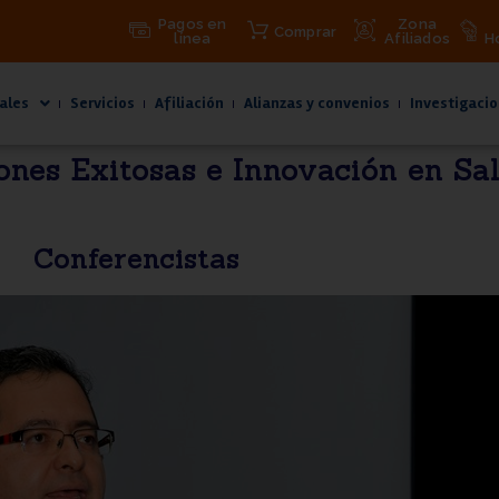
Pagos en
Zona
Comprar
línea
Afiliados
H
ales
Servicios
Afiliación
Alianzas y convenios
Investigacio
ones Exitosas e Innovación en Sa
Conferencistas