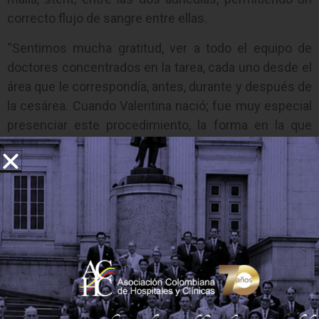
correcto flujo de sangre entre ellas.
“Sentimos mucha gratitud, ver a todo el equipo de
doctores concentrados en la tarea, cada uno desde el
área que le correspondía, antes, durante y después de
la cesárea. Cuando Valentina nació; fue muy especial
presenciar este procedimiento, la forma en la que
supieron controlar su estabilidad tan pronto la
lograron sacar del útero”, expresó Yésica Cuervo,
madre de Valentina.
Este procedimiento se debe hacer en el menor
tiempo posible, ya que el soporte con el flujo de la
placenta tiene una breve duración, en el caso de
Valentina, de 27 minutos. En la intervención trabajaron
aproximadamente 20 especialistas, un equipo
interdisciplinario en áreas como materno fetal y