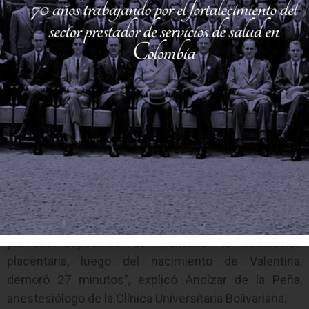
obstetricia, cuidado intensivo neonatal y
cardiovascular pediátrico, anestesiólogos obstétricos
y cardiovasculares, cirugía cardiovascular y pediatras
cardiólogos intervencionistas.
“No es fácil predecir cuánto tiempo podíamos
mantener la circulación placentaria, porque lo natural
es que cuando un bebé nace la placenta empiece a
desprenderse del útero, entonces aquí había que
mantener esa conexión el mayor tiempo posible,
teníamos que estar sincronizados los diferentes
especialistas e interactuar de manera ágil. Esta
cirugía demoró en total más de 3 horas, pero el
proceso específico de mantener la circulación
placentaria, luego del nacimiento de Valentina,
demoró 27 minutos”, explicó Ancízar de la Peña,
anestesiólogo de la Clínica Universitaria Bolivariana.