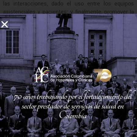
las interacciones, dado el uso entre los equipos
asistenciales y pacientes; y finalmente, promover la
inclusión del paciente, dado que busca involucrarlo en
su propio cuidado de la salud. De esta manera, al
entender su diagnóstico y el proceso a seguir, las
acciones serán más efectivas.
“Estamos felices de anunciar esta alianza para el
beneficio de los pacientes. Esta es una oportunidad
para agilizar los procesos médicos y facilitar el
acceso a la información con apoyo de las bondades
de la tecnología. El despliegue de estas soluciones
innovadoras tiene como objetivo abrir nuevos
caminos en la atención al paciente y, al mismo tiempo,
medir el valor de las pruebas diagnósticas, la atención
y los tratamientos. Ahora DaVita podrá evaluar el
potencial de las herramientas de flujo de trabajo