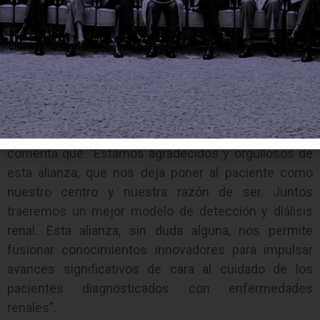
asistido por ordenador para aumentar las mejores
prácticas de atención y reducir las tareas operativas
que consumen mucho tiempo, permitiendo dedicar
más tiempo a las interacciones con los pacientes”,
mencionó Francisco Vélez, director de Siemens
Healthineers para Colombia, Perú y Ecuador.
Alfonso Bunch, Gerente General de DaVita Colombia,
comenta que “Estamos agradecidos y orgullosos de
esta alianza, que nos deja poner al paciente como
nuestro centro y nuestra razón de ser. Juntos
traeremos un mejor modelo de detección y diálisis
renal. Esta alianza, sin duda alguna, nos permite
fusionar conocimientos innovadores para impulsar
avances significativos de cara al cuidado de los
pacientes diagnosticados con enfermedades
renales”.