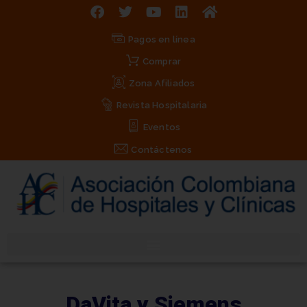
Pagos en línea
Comprar
Zona Afiliados
Revista Hospitalaria
Eventos
Contáctenos
DaVita y Siemens